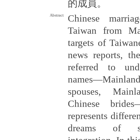
的成員。
Abstract
Chinese marria
Taiwan from Ma
targets of Taiwan
news reports, th
referred to und
names—Mainland 
spouses, Mainl
Chinese bride
represents differe
dreams of se