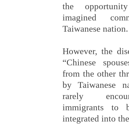
the opportuni
imagined com
Taiwanese nation.
However, the disc
“Chinese spouses
from the other thr
by Taiwanese na
rarely encou
immigrants to b
integrated into t