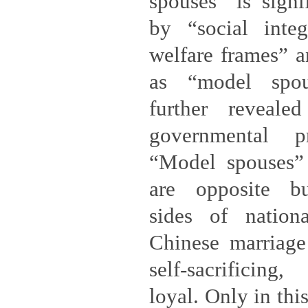
spouses” is signi
by “social integ
welfare frames” a
as “model spou
further reveal
governmental p
“Model spouses” 
are opposite b
sides of nationa
Chinese marriage
self-sacrificing
loyal. Only in thi