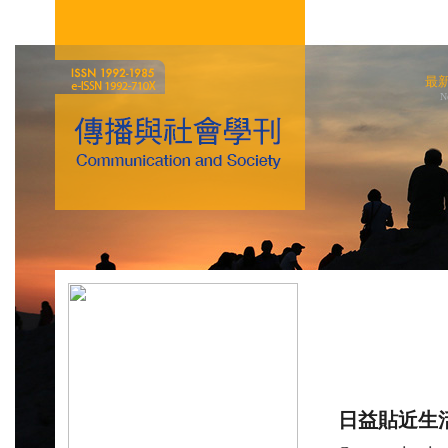
最
N
日益貼近生