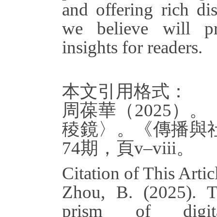
and offering rich di
we believe will pr
insights for readers.
本文引用格式：
周葆華（2025）
稜鏡〉。《傳播與
74期，頁v–viii。
Citation of This Artic
Zhou, B. (2025). T
prism of digita